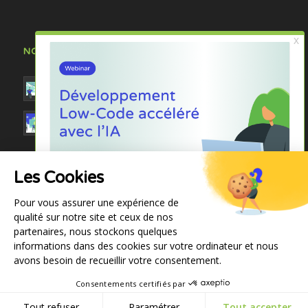
NOS DERNIÈRES ACTUALITÉS
Vibe Code : la nouvelle révolution applicative ?
Webinar : « Développement Low-Code accéléré :
boostez vos développements sur mesure avec
la puissance de l’IA et Anakeen AP4 »
Signature d’un partenariat commercial et
Les Cookies
technologique entre Anakeen & BQube : une
synergie historique à la conquête de nouveaux
Pour vous assurer une expérience de
horizons
qualité sur notre site et ceux de nos
partenaires, nous stockons quelques
informations dans des cookies sur votre ordinateur et nous
avons besoin de recueillir votre consentement.
Consentements certifiés par
© Anakeen - Tous droits réservés
Mentions légales
Tout refuser
Paramétrer
Tout accepter