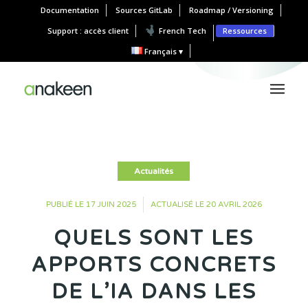
Documentation
Sources GitLab
Roadmap / Versioning
Support : accès client
French Tech
Ressources
Français
Actualités
•
PUBLIÉ LE 17 JUIN 2025
ACTUALISÉ LE 20 AVRIL 2026
QUELS SONT LES
APPORTS CONCRETS
DE L’IA DANS LES