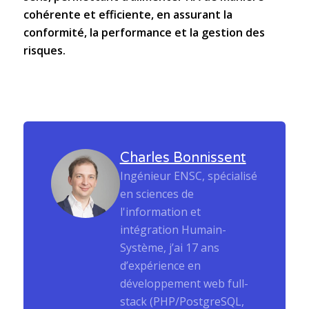
cohérente et efficiente, en assurant la
conformité, la performance et la gestion des
risques.
Charles Bonnissent
Ingénieur ENSC, spécialisé
en sciences de
l'information et
intégration Humain-
Système, j’ai 17 ans
d’expérience en
développement web full-
stack (PHP/PostgreSQL,