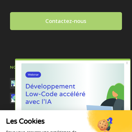
Contactez-nous
NOS DERNIÈRES ACTUALITÉS
Vibe Code : la nouvelle révolution applicative ?
Webinar : « Développement Low-Code accéléré :
boostez vos développements sur mesure avec
la puissance de l’IA et Anakeen AP4 »
Signature d’un partenariat commercial et
Les Cookies
technologique entre Anakeen & BQube : une
synergie historique à la conquête de nouveaux