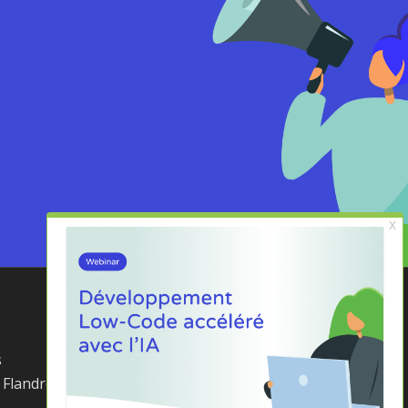
+33 (0)1 75 43 66 10
s
Contact us
 Flandre