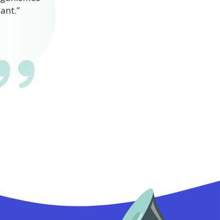
ant.”