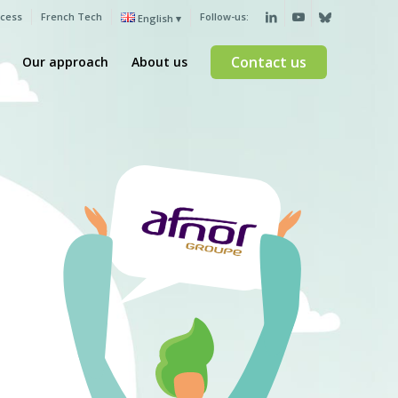
ccess
French Tech
Follow-us:
English
Contact us
Our approach
About us