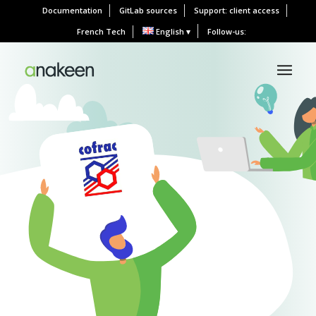
Documentation
GitLab sources
Support: client access
French Tech
English
Follow-us: