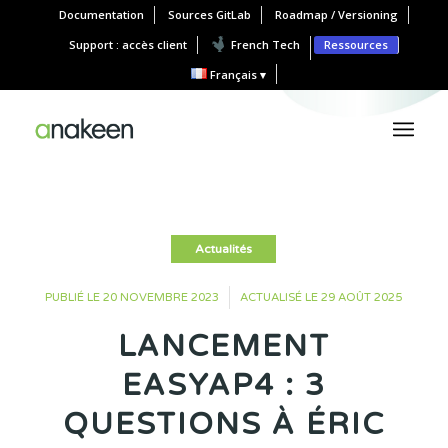
Documentation
Sources GitLab
Roadmap / Versioning
Support : accès client
French Tech
Ressources
Français
Actualités
•
PUBLIÉ LE 20 NOVEMBRE 2023
ACTUALISÉ LE 29 AOÛT 2025
LANCEMENT
EASYAP4 : 3
QUESTIONS À ÉRIC