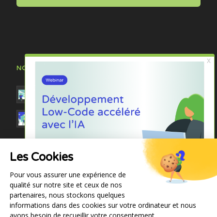
NOS DERNIÈRES ACTUALITÉS
Vibe Code : la nouvelle révolution applicative ?
Webinar : « Développement Low-Code accéléré :
boostez vos développements sur mesure avec
la puissance de l’IA et Anakeen AP4 »
Signature d’un partenariat commercial et
Les Cookies
technologique entre Anakeen & BQube : une
synergie historique à la conquête de nouveaux
Pour vous assurer une expérience de
horizons
qualité sur notre site et ceux de nos
partenaires, nous stockons quelques
informations dans des cookies sur votre ordinateur et nous
avons besoin de recueillir votre consentement.