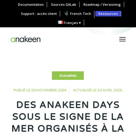
Documentation
Sources GitLab
Roadmap / Versioning
Support : accès client
French Tech
Ressources
Français
Actualités
•
PUBLIÉ LE 28 NOVEMBRE 2024
ACTUALISÉ LE 20 AVRIL 2026
DES ANAKEEN DAYS
SOUS LE SIGNE DE LA
MER ORGANISÉS À LA