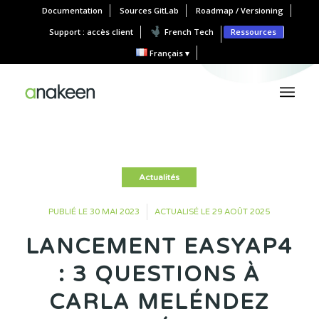
Documentation
Sources GitLab
Roadmap / Versioning
Support : accès client
French Tech
Ressources
Français
Actualités
•
PUBLIÉ LE 30 MAI 2023
ACTUALISÉ LE 29 AOÛT 2025
LANCEMENT EASYAP4
: 3 QUESTIONS À
CARLA MELÉNDEZ