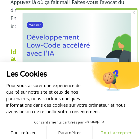
Appuyez là où ça fait mal ! Faites-vous l’avocat du
diable !
En adoptant ce questionnement réaliste, vous
identifiez les améliorations à effectuer.
Identifier les tâches qui peuvent être
automatisées
Si un robot peut automatiser une action sans
Les Cookies
qu’une décision humaine ne soit indispensable,
Pour vous assurer une expérience de
foncez !
qualité sur notre site et ceux de nos
partenaires, nous stockons quelques
informations dans des cookies sur votre ordinateur et nous
Questionnez vos équipes métiers. Généralement,
avons besoin de recueillir votre consentement.
les tâches chronophages résident :
Consentements certifiés par
dans la saisie et la ressaisie de données,
Tout refuser
Paramétrer
Tout accepter