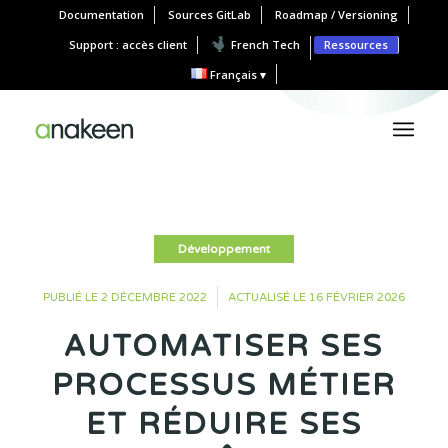
Documentation
Sources GitLab
Roadmap / Versioning
Support : accès client
French Tech
Ressources
Français
Développement
•
PUBLIÉ LE 2 DÉCEMBRE 2022
ACTUALISÉ LE 16 FÉVRIER 2026
AUTOMATISER SES
PROCESSUS MÉTIER
ET RÉDUIRE SES